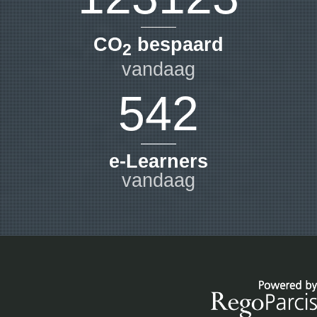
CO
bespaard
2
vandaag
542
e-Learners
vandaag