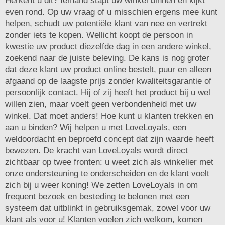
Herkent u dit? Iemand stapt uw winkel binnen en kijkt
even rond. Op uw vraag of u misschien ergens mee kunt
helpen, schudt uw potentiële klant van nee en vertrekt
zonder iets te kopen. Wellicht koopt de persoon in
kwestie uw product diezelfde dag in een andere winkel,
zoekend naar de juiste beleving. De kans is nog groter
dat deze klant uw product online bestelt, puur en alleen
afgaand op de laagste prijs zonder kwaliteitsgarantie of
persoonlijk contact. Hij of zij heeft het product bij u wel
willen zien, maar voelt geen verbondenheid met uw
winkel. Dat moet anders! Hoe kunt u klanten trekken en
aan u binden? Wij helpen u met LoveLoyals, een
weldoordacht en beproefd concept dat zijn waarde heeft
bewezen. De kracht van LoveLoyals wordt direct
zichtbaar op twee fronten: u weet zich als winkelier met
onze ondersteuning te onderscheiden en de klant voelt
zich bij u weer koning! We zetten LoveLoyals in om
frequent bezoek en besteding te belonen met een
systeem dat uitblinkt in gebruiksgemak, zowel voor uw
klant als voor u! Klanten voelen zich welkom, komen