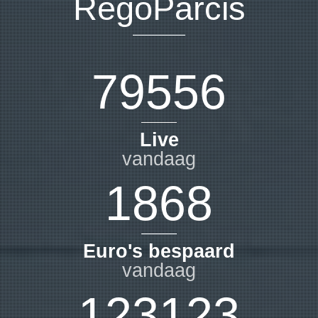
RegoParcis
79556
Live
vandaag
1868
Euro's bespaard
vandaag
123123